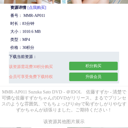
资源详情
[点我购买]
番号： MMR-AP011
时长：83分钟
大小：1010.6 MB
类型：MP4
价格：30积分
下载当前资源：
积分购买
该资源需花费30积分购买
会员可享受免费下载特权
升级会员
MMR-AP011 Suzuka Sato DVD - ＠IDOL 佐藤すずか - 清楚で
可憐な佐藤すずかちゃんのDVDがリリース。まるでプリンセ
スのような雰囲気、でもちょっぴりshyで恥ずかしがりやなす
ずかちゃんが頑張りました。ご期待ください！
该资源其他图片展示